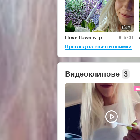
3
I love flowers :р
5731
Преглед на всички снимки
Видеоклипове
3
БЕ