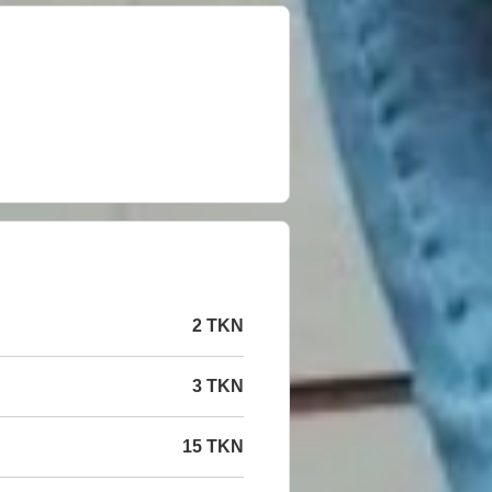
2 TKN
3 TKN
15 TKN