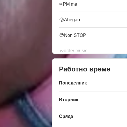
✏PM me
😜Ahegao
😍Non STOP
🎶order music
Работно време
Понеделник
Вторник
Сряда