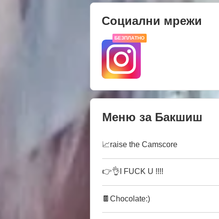
Социални мрежи
БЕЗПЛАТНО
Меню за Бакшиш
📈raise the Camscore
👉👌I FUCK U !!!!
🍫Chocolate:)