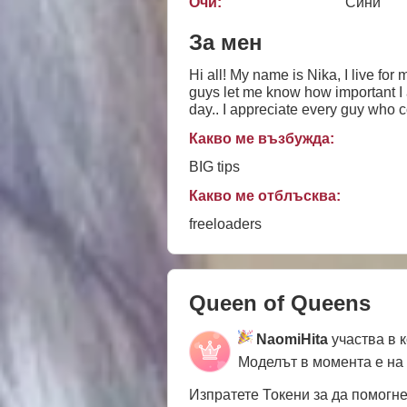
Очи:
Сини
За мен
Hi all! My name is Nika, I live for
guys let me know how important I
day.. I appreciate every guy who c
afraid, don't be shy to write to me,
Какво ме възбужда:
BIG tips
Какво ме отблъсква:
freeloaders
Queen of Queens
NaomiHita
участва в 
Моделът в момента е на
Изпратете Токени за да помогн