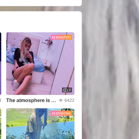
БЕЗПЛАТНО
2
The atmosphere is awesome🔥
4
6422
БЕЗПЛАТНО