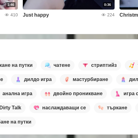
1:46
0:36
Just happy
Christ
410
224
кане на путки
чатене
стриптийз
se
дилдо игра
мастурбиране
дил
анална игра
двойно проникване
игра 
Dirty Talk
наслаждаващи се
търкане
ане на путки