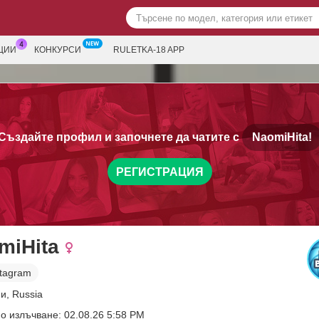
ЦИИ
КОНКУРСИ
RULETKA-18 APP
Създайте профил и започнете да чатите с
NaomiHita!
РЕГИСТРАЦИЯ
miHita
stagram
и, Russia
о излъчване: 02.08.26 5:58 PM