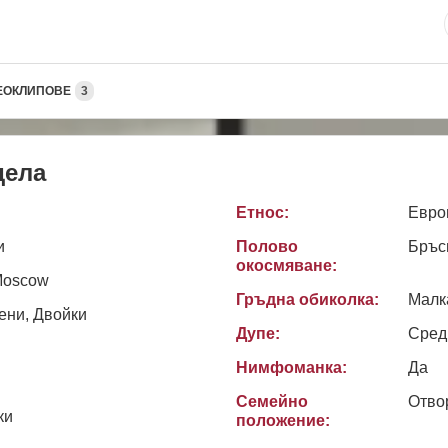
ЕОКЛИПОВЕ
3
дела
Етнос:
Евро
и
Полово
Бръс
окосмяване:
Moscow
Гръдна обиколка:
Малк
ени, Двойки
Дупе:
Сред
Нимфоманка:
Да
Семейно
Отво
ки
положение: