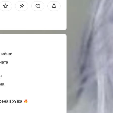
пейски
ната
a
нa
рена
връзка