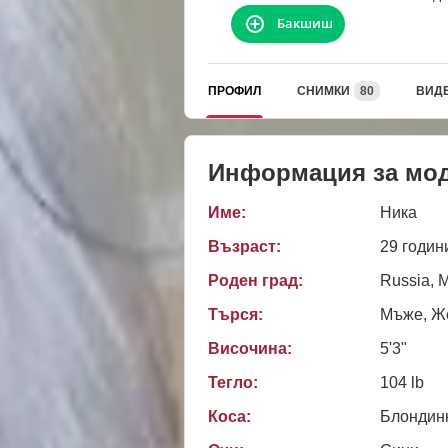
Бакшиш
ПРОФИЛ
СНИМКИ
80
ВИД
Информация за мо
Име:
Ника
Възраст:
29 годин
Роден град:
Russia, 
Търся:
Мъже, Ж
Височина:
5'3"
Тегло:
104 lb
Коса:
Блондин