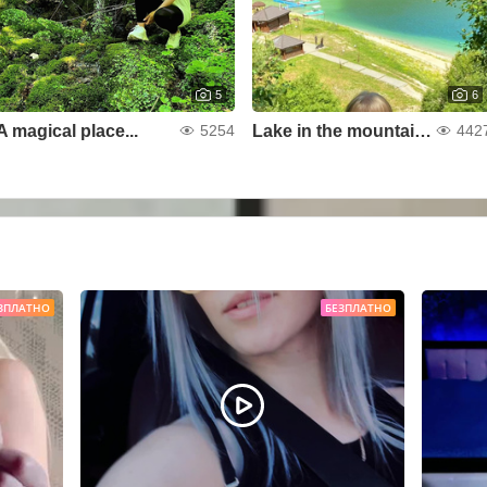
5
6
A magical place...
Lake in the mountains
5254
442
ЗПЛАТНО
БЕЗПЛАТНО