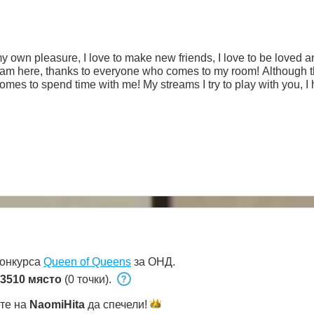
 my own pleasure, I love to make new friends, I love to be loved a
 am here, thanks to everyone who comes to my room! Although 
omes to spend time with me! My streams I try to play with you, I 
 I'm alway***ind and friendly.
конкурса
Queen of Queens
за ОНД.
3510 място
(0 точки).
ете на
NaomiHita
да
спечели!