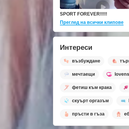
SPORT FOREVER!!!!!
Преглед на всички клипове
Интереси
възбуждане
тър
мечтаещи
loven
фетиш към крака
скуърт оргазъм
пръсти в гъза
еб