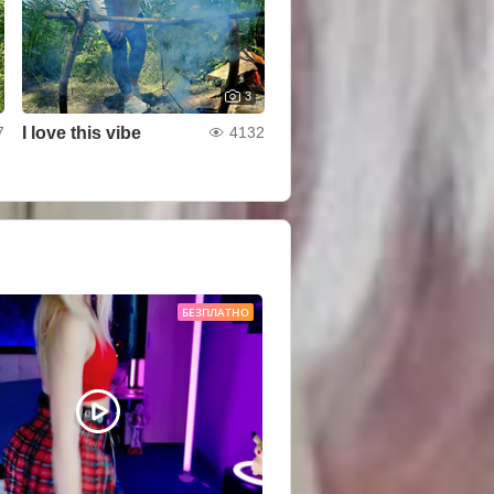
3
I love this vibe
7
4132
БЕЗПЛАТНО