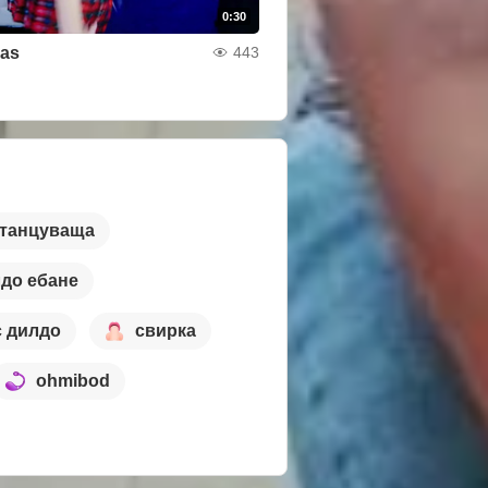
0:30
mas
443
танцуваща
до ебане
с дилдо
свирка
ohmibod